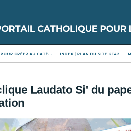
 PORTAIL CATHOLIQUE POUR 
POUR CRÉER AU CATÉ...
INDEX | PLAN DU SITE KT42
M
clique Laudato Si' du pap
éation