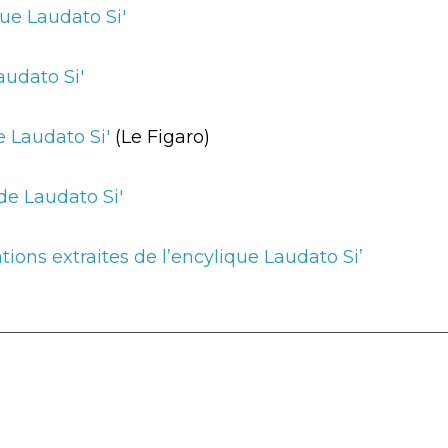
que Laudato Si'
audato Si'
e Laudato Si'
(Le Figaro)
e Laudato Si'
ions extraites de l’encylique Laudato Si’