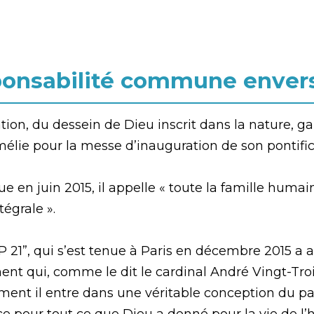
sponsabilité commune enver
ion, du dessein de Dieu inscrit dans la nature, ga
mélie pour la messe d’inauguration de son pontifica
e en juin 2015, il appelle « toute la famille huma
égrale ».
P 21”, qui s’est tenue à Paris en décembre 2015 a a
nt qui, comme le dit le cardinal André Vingt-Troi
nt il entre dans une véritable conception du part
ce pour tout ce que Dieu a donné pour la vie de l’