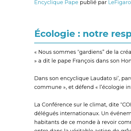
Encyclique Pape
publié par
LeFigaro
Écologie : notre re
« Nous sommes “gardiens” de la créat
» a dit le pape François dans son Ho
Dans son encyclique Laudato si’, paru
commune », et défend « l’écologie int
La Conférence sur le climat, dite “CO
délégués internationaux. Un événeme
habitants de ce monde à revoir comme
entre dans la véritable action de grâ