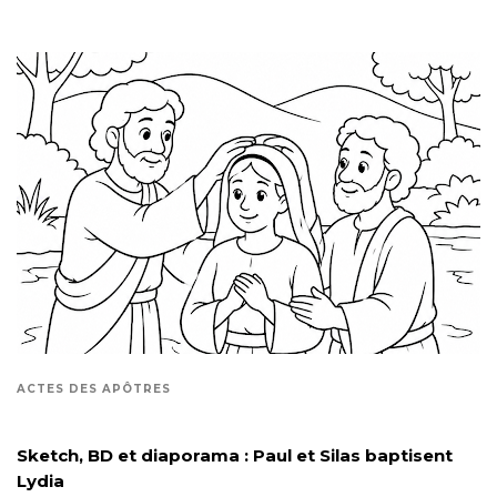
ACTES DES APÔTRES
Sketch, BD et diaporama : Paul et Silas baptisent
Lydia