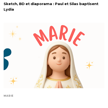
Sketch, BD et diaporama : Paul et Silas baptisent
Lydia
MARIE