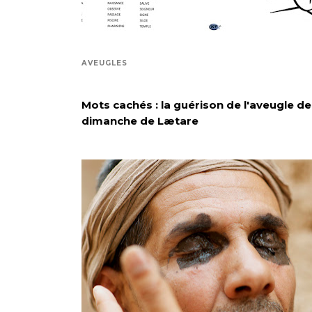
AVEUGLES
Mots cachés : la guérison de l'aveugle de 
dimanche de Lætare