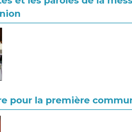
s et les paroles de la mess
nion
ère pour la première commu