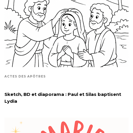
ACTES DES APÔTRES
Sketch, BD et diaporama : Paul et Silas baptisent
Lydia