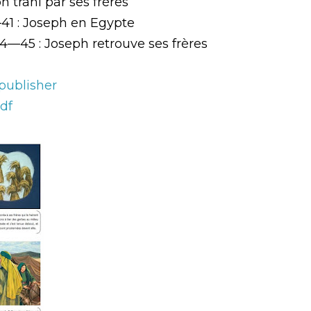
h trahi par ses frères
41 : Joseph en Egypte
44—45 : Joseph retrouve ses frères
 publisher
pdf