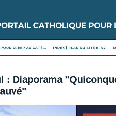
 PORTAIL CATHOLIQUE POUR 
POUR CRÉER AU CATÉ...
INDEX | PLAN DU SITE KT42
M
aul : Diaporama "Quiconqu
sauvé"