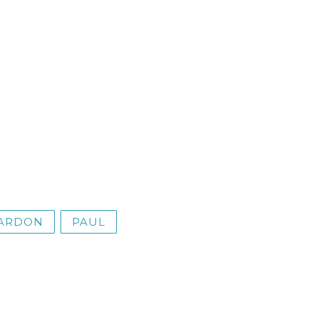
F
ARDON
PAUL