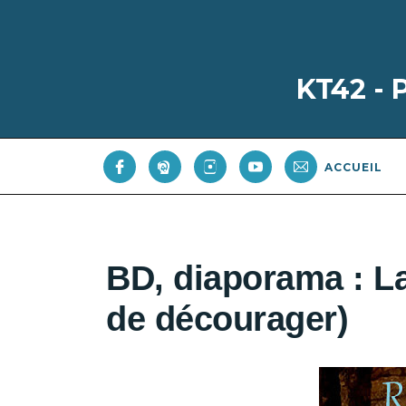
KT42 -
ACCUEIL
BD, diaporama : La
de décourager)