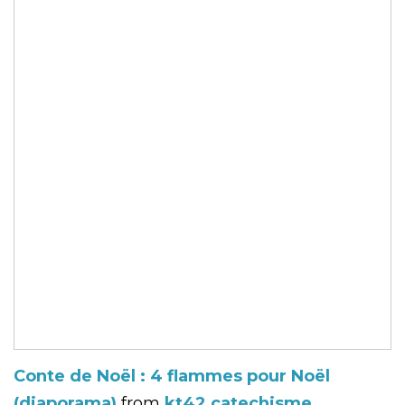
Conte de Noël : 4 flammes pour Noël
(diaporama)
from
kt42 catechisme