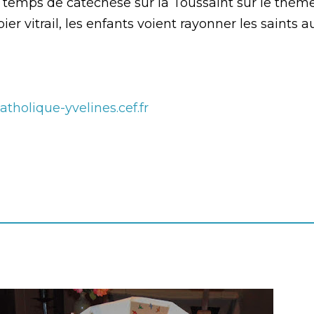
un temps de catéchèse sur la Toussaint sur le thème 
er vitrail, les enfants voient rayonner les saints 
-catholique-yvelines.cef.fr