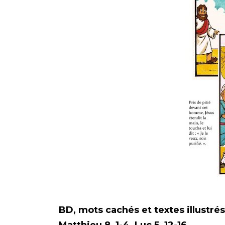
BD, mots c
achés
et textes illustré