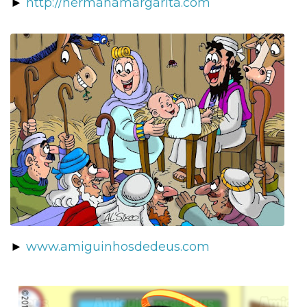
►
http://hermanamargarita.com
►
www.amiguinhosdedeus.com