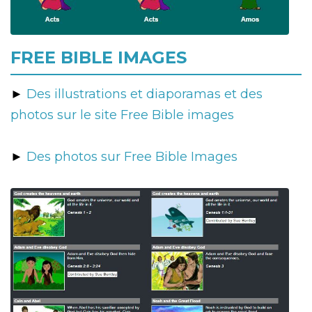
FREE BIBLE IMAGES
►
Des illustrations et diaporamas et des
photos sur le site Free Bible images
►
Des photos sur Free Bible Images