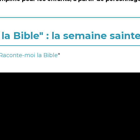
a Bible" : la semaine saint
Raconte-moi la Bible
"