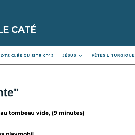
LE CATÉ
JÉSUS
FÊTES LITURGIQUE
OTS CLÉS DU SITE KT42
nte"
 au tombeau vide, (9 minutes)
es playmobil.