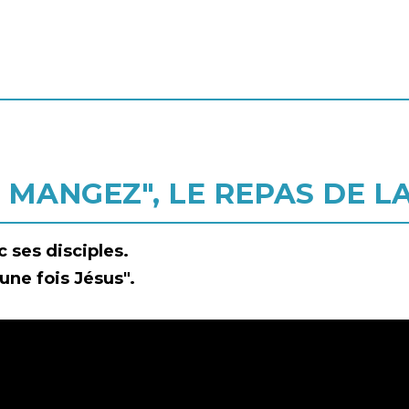
T MANGEZ", LE REPAS DE L
 ses disciples.
 une fois Jésus".