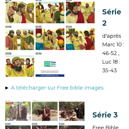
Série
2
d'après
Marc 10 :
46-52 ,
Luc 18 :
35-43
►
A télécharger sur Free bible images
Série 3
Free Bible