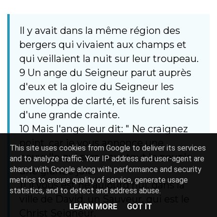
Il y avait dans la même région des
bergers qui vivaient aux champs et
qui veillaient la nuit sur leur troupeau.
9 Un ange du Seigneur parut auprès
d'eux et la gloire du Seigneur les
enveloppa de clarté, et ils furent saisis
d'une grande crainte.
10 Mais l'ange leur dit: " Ne craignez
point, car je vous annonce une
This site uses cookies from Google to deliver its services
nouvelle qui sera pour tout le peuple
and to analyze traffic. Your IP address and user-agent are
shared with Google along with performance and security
une grande joie:
metrics to ensure quality of service, generate usage
11 il vous est né aujourd'hui, dans la
statistics, and to detect and address abuse.
ville de David, un Sauveur, qui est le
LEARN MORE
GOT IT
Christ Seigneur.