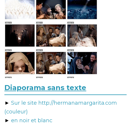
Diaporama sans texte
►
Sur le site http://hermanamargarita.com
(couleur)
►
en noir et blanc