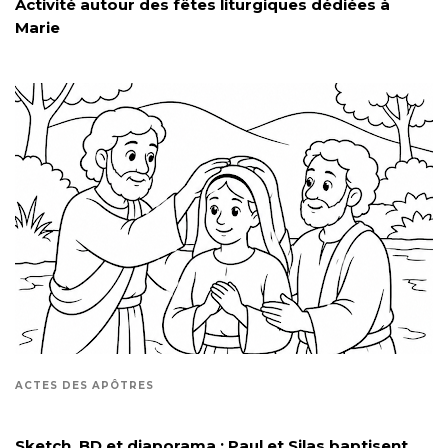
Activité autour des fêtes liturgiques dédiées à
Marie
ACTES DES APÔTRES
Sketch, BD et diaporama : Paul et Silas baptisent